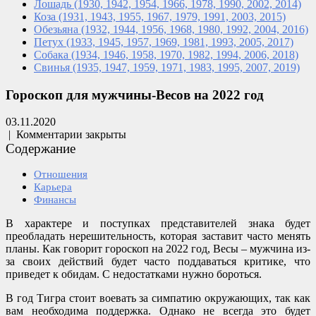
Лошадь
(1930, 1942, 1954, 1966,
1978, 1990, 2002, 2014)
Коза
(1931, 1943, 1955, 1967,
1979, 1991, 2003, 2015)
Обезьяна
(1932, 1944, 1956, 1968,
1980, 1992, 2004, 2016)
Петух
(1933, 1945, 1957, 1969,
1981, 1993, 2005, 2017)
Собака
(1934, 1946, 1958, 1970,
1982, 1994, 2006, 2018)
Свинья
(1935, 1947, 1959, 1971,
1983, 1995, 2007, 2019)
Гороскоп для мужчины-Весов на 2022 год
03.11.2020
|
Комментарии закрыты
Содержание
Отношения
Карьера
Финансы
В характере и поступках представителей знака будет
преобладать нерешительность, которая заставит часто менять
планы. Как говорит гороскоп на 2022 год, Весы – мужчина из-
за своих действий будет часто поддаваться критике, что
приведет к обидам. С недостатками нужно бороться.
В год Тигра стоит воевать за симпатию окружающих, так как
вам необходима поддержка. Однако не всегда это будет