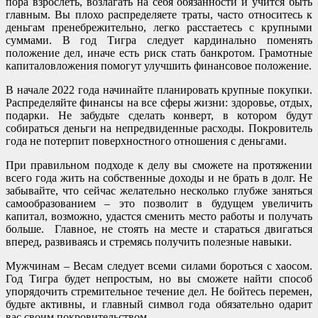
пора взрослеть, возлагать на себя обязанности и учится быть
главным. Вы плохо распределяете траты, часто относитесь к
деньгам пренебрежительно, легко расстаетесь с крупными
суммами. В год Тигра следует кардинально поменять
положение дел, иначе есть риск стать банкротом. Грамотные
капиталовложения помогут улучшить финансовое положение.
В начале 2022 года начинайте планировать крупные покупки.
Распределяйте финансы на все сферы жизни: здоровье, отдых,
подарки. Не забудьте сделать конверт, в котором будут
собираться деньги на непредвиденные расходы. Покровитель
года не потерпит поверхностного отношения с деньгами.
При правильном подходе к делу вы сможете на протяжении
всего года жить на собственные доходы и не брать в долг. Не
забывайте, что сейчас желательно несколько глубже заняться
самообразованием – это позволит в будущем увеличить
капитал, возможно, удастся сменить место работы и получать
больше. Главное, не стоять на месте и стараться двигаться
вперед, развиваясь и стремясь получить полезные навыки.
Мужчинам – Весам следует всеми силами бороться с хаосом.
Год Тигра будет непростым, но вы сможете найти способ
упорядочить стремительное течение дел. Не бойтесь перемен,
будьте активны, и главный символ года обязательно одарит
вас своим покровительством.